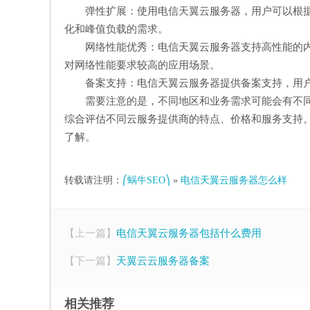
弹性扩展：使用电信天翼云服务器，用户可以根
化和峰值负载的需求。
网络性能优秀：电信天翼云服务器支持高性能的
对网络性能要求较高的应用场景。
备案支持：电信天翼云服务器提供备案支持，用
需要注意的是，不同地区和业务需求可能会有不
综合评估不同云服务提供商的特点、价格和服务支持
了解。
转载请注明：
⎛蜗牛SEO⎞
»
电信天翼云服务器怎么样
【上一篇】
电信天翼云服务器包括什么费用
【下一篇】
天翼云云服务器备案
相关推荐