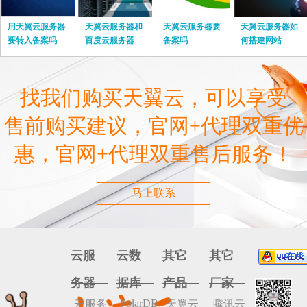
用天翼云服务器
天翼云服务器和
天翼云服务器要
天翼云服务器如
要转入备案吗
百度云服务器
备案吗
何搭建网站
找我们购买天翼云，可以享受
售前购买建议，官网+代理双重优
惠，官网+代理双重售后服务！
马上联系
云服
云数
其它
其它
务器
据库
产品
厂家
PolarDB
云服务
天翼云
腾讯云