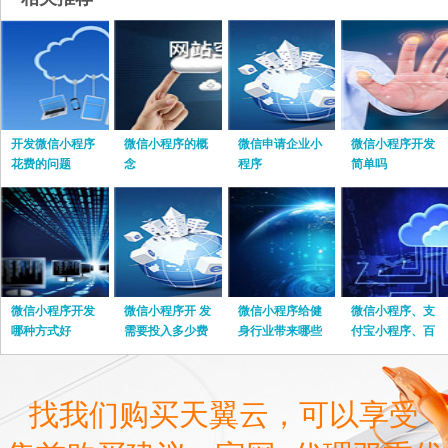
开发微信小程序
微信小程序的概
微信申请企业小
微信小程序开发
花费的问题
念
程序
简单吗
微信小程序开发
微信小程序开 发
微信小程序给健
微信小程序、支
哪种方式好
需要投入多少费
身行业带来哪些
付宝小程序、百
用
优势
度小程序都有哪
些优势？
找我们购买天翼云，可以享受