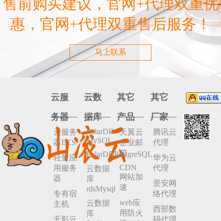
售前购买建议，官网+代理双重优
惠，官网+代理双重售后服务！
马上联系
云服
云数
其它
其它
务器
据库
产品
厂家
PolarDB
云服务
天翼云
腾讯云
MySQL
器ECS
企业邮
代理
箱
PolarDBPostgreSQL
轻量应
华为云
CDN
用服务
代理
云数据
网站加
器
库
景安网
速
rdsMysql
专有宿
络代理
web应
云数据
主机
西部数
用防火
库
无影云
码代理