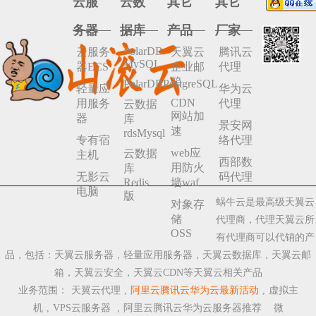
云服
云数
其它
其它
务器
据库
产品
厂家
PolarDB
云服务
天翼云
腾讯云
MySQL
器ECS
企业邮
代理
箱
PolarDBPostgreSQL
轻量应
华为云
CDN
用服务
代理
云数据
网站加
器
库
景安网
速
rdsMysql
专有宿
络代理
web应
云数据
主机
西部数
用防火
库
无影云
码代理
Redis
墙waf
电脑
版
蜗牛云是最高级天翼云
对象存
储
代理商，代理天翼云所
OSS
有代理商可以代销的产
品，包括：天翼云服务器，轻量应用服务器，天翼云数据库，天翼云邮
箱，天翼云安全，天翼云CDN等天翼云相关产品
业务范围：
天翼云代理
,
阿里云腾讯云华为云最新活动
,
虚拟主
机
,
VPS云服务器
,
阿里云腾讯云华为云服务器推荐
微