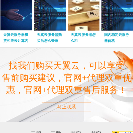
天翼云服务器租
天翼云服务器购
天翼云服务器怎
国内稳定云服务
赁相关云计算内
买后怎么登录
么租
器价格
容
找我们购买天翼云，可以享受
售前购买建议，官网+代理双重优
惠，官网+代理双重售后服务！
马上联系