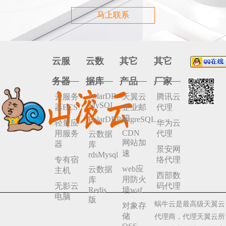
马上联系
云服
云数
其它
其它
务器
据库
产品
厂家
PolarDB
云服务
天翼云
腾讯云
MySQL
器ECS
企业邮
代理
箱
PolarDBPostgreSQL
轻量应
华为云
CDN
用服务
代理
云数据
网站加
器
库
景安网
速
rdsMysql
专有宿
络代理
web应
云数据
主机
西部数
用防火
库
无影云
码代理
Redis
墙waf
电脑
版
蜗牛云是最高级天翼云
对象存
储
代理商，代理天翼云所