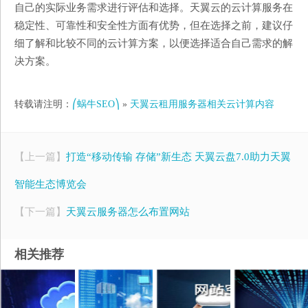
自己的实际业务需求进行评估和选择。天翼云的云计算服务在
稳定性、可靠性和安全性方面有优势，但在选择之前，建议仔
细了解和比较不同的云计算方案，以便选择适合自己需求的解
决方案。
转载请注明：
⎛蜗牛SEO⎞
»
天翼云租用服务器相关云计算内容
【上一篇】
打造“移动传输 存储”新生态 天翼云盘7.0助力天翼
智能生态博览会
【下一篇】
天翼云服务器怎么布置网站
相关推荐