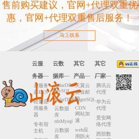
售前购买建议，官网+代理双重优
惠，官网+代理双重售后服务！
马上联系
云服
云数
其它
其它
务器
据库
产品
厂家
PolarDB
云服务
天翼云
腾讯云
MySQL
器ECS
企业邮
代理
箱
PolarDBPostgreSQL
轻量应
华为云
CDN
用服务
代理
云数据
网站加
器
库
景安网
速
rdsMysql
专有宿
络代理
web应
云数据
主机
西部数
用防火
库