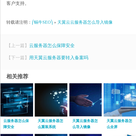
客户支持。
转载请注明：
⎛蜗牛SEO⎞
»
天翼云云服务器怎么导入镜像
【上一篇】
云服务器怎么保障安全
【下一篇】
用天翼云服务器要转入备案吗
相关推荐
云服务器怎么保
天翼云服务器怎
天翼云服务器怎
天翼云服务器怎
障安全
么重装系统
么导入镜像
么全屏