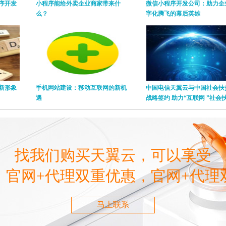
序开发
小程序能给外卖企业商家带来什
微信小程序开发公司：助力企
么？
字化腾飞的幕后英雄
新形象
手机网站建设：移动互联网的新机
中国电信天翼云与中国社会扶
遇
战略签约 助力“互联网 ”社会
找我们购买天翼云，可以享受
，官网+代理双重优惠，官网+代理
马上联系