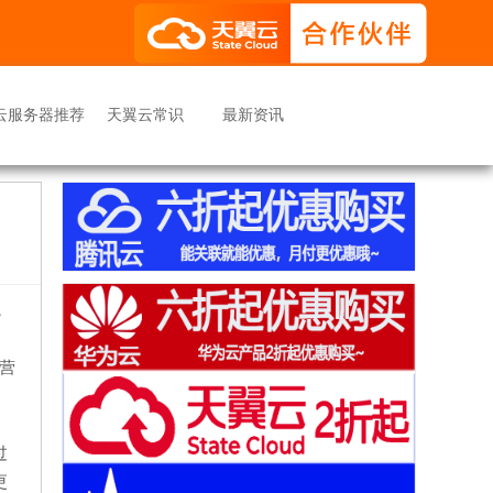
云服务器推荐
天翼云常识
最新资讯
，
营
过
更