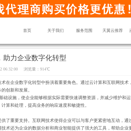
首页
关于我们
服务范围
天翼云推荐
，助力企业数字化转型
 06:32:00
浏览量：914℃
技术在企业数字化转型中扮演着重要角色。通过云计算和互联网技术
务的创新和发展。
T 基础设施，使企业能够根据实际需要快速调整资源，并减少维护和运
、计算和处理，提高业务的响应速度和敏捷性。
提供了重要支持。互联网技术使得企业可以与客户更紧密地互动，通
网技术还为企业的数据分析和商业智能提供了强大的工具，帮助企业