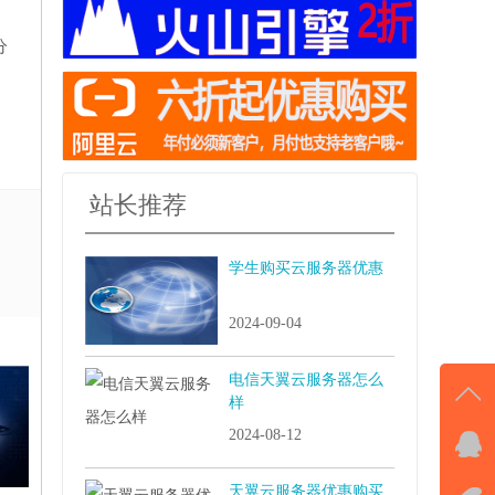
分
站长推荐
学生购买云服务器优惠
2024-09-04
电信天翼云服务器怎么
样
2024-08-12
在线
我
天翼云服务器优惠购买