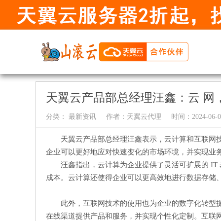
天翼云产品部总经理汪鑫：云 网
分类：
最新资讯
作者：
天翼云代理
时间：2024-06-02
天翼云产品部总经理汪鑫表示，云计算和互联网
企业可以更好地应对快速变化的市场环境，并实现业
汪鑫指出，云计算为企业提供了灵活可扩展的 I
成本。云计算还使得企业可以更高效地进行数据存储
此外，互联网技术的使用也为企业的数字化转型
在线渠道提供产品和服务，并实现个性化定制。互联