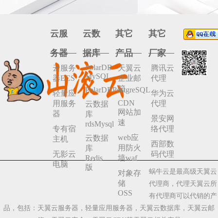
云服
云数
其它
其它
务器
据库
产品
厂家
PolarDB
云服务
天翼云
腾讯云
MySQL
器ECS
企业邮
代理
箱
PolarDBPostgreSQL
轻量应
华为云
CDN
用服务
代理
云数据
网站加
器
库
景安网
速
rdsMysql
专有宿
络代理
web应
云数据
主机
西部数
用防火
库
无影云
码代理
Redis
墙waf
电脑
版
蜗牛云是最高级天翼云
对象存
储
代理商，代理天翼云所
OSS
有代理商可以代销的产
品，包括：天翼云服务器，轻量应用服务器，天翼云数据库，天翼云邮