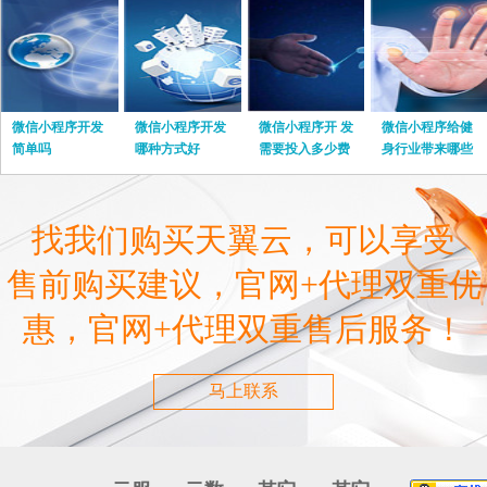
微信小程序开发
微信小程序开发
微信小程序开 发
微信小程序给健
简单吗
哪种方式好
需要投入多少费
身行业带来哪些
用
优势
找我们购买天翼云，可以享受
售前购买建议，官网+代理双重优
惠，官网+代理双重售后服务！
马上联系