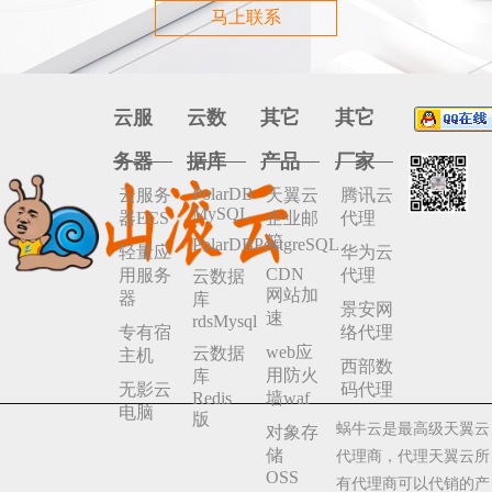
马上联系
云服
云数
其它
其它
务器
据库
产品
厂家
PolarDB
云服务
天翼云
腾讯云
MySQL
器ECS
企业邮
代理
箱
PolarDBPostgreSQL
轻量应
华为云
CDN
用服务
代理
云数据
网站加
器
库
景安网
速
rdsMysql
专有宿
络代理
web应
云数据
主机
西部数
用防火
库
无影云
码代理
Redis
墙waf
电脑
版
蜗牛云是最高级天翼云
对象存
储
代理商，代理天翼云所
OSS
有代理商可以代销的产