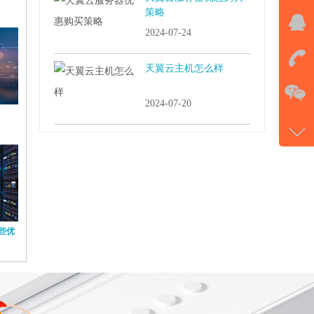
策略
在线
2024-07-24
我
天翼云主机怎么样
在
2024-07-20
微信
gans
qq
5492
些优