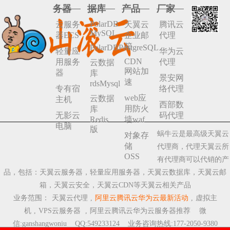
务器
据库
产品
厂家
PolarDB
云服务
天翼云
腾讯云
MySQL
器ECS
企业邮
代理
箱
PolarDBPostgreSQL
轻量应
华为云
CDN
用服务
代理
云数据
网站加
器
库
景安网
速
rdsMysql
专有宿
络代理
web应
云数据
主机
西部数
用防火
库
无影云
码代理
Redis
墙waf
电脑
版
蜗牛云是最高级天翼云
对象存
储
代理商，代理天翼云所
OSS
有代理商可以代销的产
品，包括：天翼云服务器，轻量应用服务器，天翼云数据库，天翼云邮
箱，天翼云安全，天翼云CDN等天翼云相关产品
业务范围：
天翼云代理
,
阿里云腾讯云华为云最新活动
,
虚拟主
机
,
VPS云服务器
,
阿里云腾讯云华为云服务器推荐
微
信:ganshangwoniu QQ:549233124 业务咨询热线:177-2050-9380