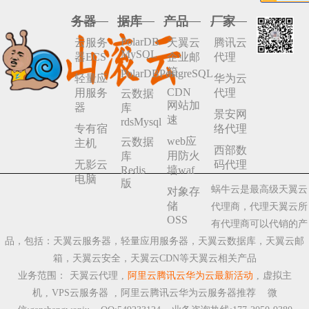
务器
据库
产品
厂家
PolarDB
云服务
天翼云
腾讯云
MySQL
器ECS
企业邮
代理
箱
PolarDBPostgreSQL
轻量应
华为云
CDN
用服务
代理
云数据
网站加
器
库
景安网
速
rdsMysql
专有宿
络代理
web应
云数据
主机
西部数
用防火
库
无影云
码代理
Redis
墙waf
电脑
版
蜗牛云是最高级天翼云
对象存
储
代理商，代理天翼云所
OSS
有代理商可以代销的产
品，包括：天翼云服务器，轻量应用服务器，天翼云数据库，天翼云邮
箱，天翼云安全，天翼云CDN等天翼云相关产品
业务范围：
天翼云代理
,
阿里云腾讯云华为云最新活动
,
虚拟主
机
,
VPS云服务器
,
阿里云腾讯云华为云服务器推荐
微