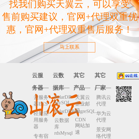
找我们购买天翼云，可以享受
售前购买建议，官网+代理双重优
惠，官网+代理双重售后服务！
马上联系
云服
云数
其它
其它
务器
据库
产品
厂家
PolarDB
云服务
天翼云
腾讯云
MySQL
器ECS
企业邮
代理
箱
PolarDBPostgreSQL
轻量应
华为云
CDN
用服务
代理
云数据
网站加
器
库
景安网
速
rdsMysql
专有宿
络代理